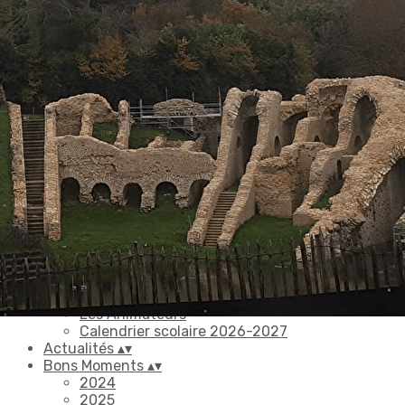
Exporter les lignes sélectionnées
Exporter toutes les colonnes
Exporter uniquement les colonnes affichées
Menu
Ajoutez un logo, un bouton, des réseaux sociaux
Cliquez pour éditer
Accueil
▴
▾
Animations
▴
▾
Toutes nos activités
Triptyque
Programme Hebdomadaire
Les Animateurs
Calendrier scolaire 2026-2027
Actualités
▴
▾
Bons Moments
▴
▾
2024
2025