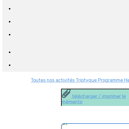
Toutes nos activités
Triptyque
Programme H
télécharger / imprimer le
mémento