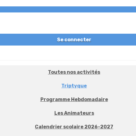
Se connecter
Toutes nos activités
Triptyque
Programme Hebdomadaire
Les Animateurs
Calendrier scolaire 2026-2027