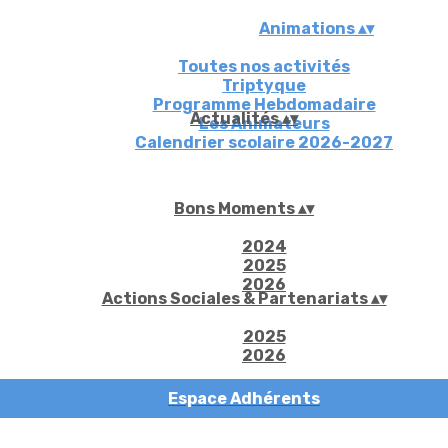
Animations
▴
▾
Toutes nos activités
Triptyque
Programme Hebdomadaire
Actualités
▴
▾
Les Animateurs
Calendrier scolaire 2026-2027
Bons Moments
▴
▾
2024
2025
2026
Actions Sociales & Partenariats
▴
▾
2025
2026
Espace Adhérents