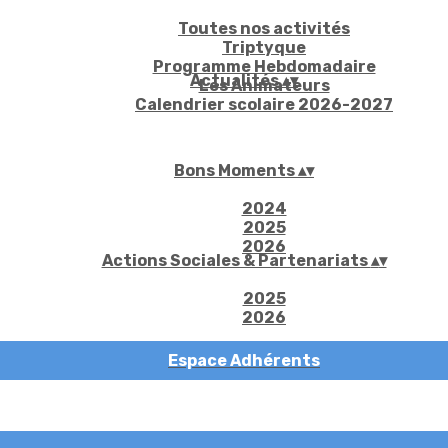
Toutes nos activités
Triptyque
Programme Hebdomadaire
Actualités
▴
▾
Les Animateurs
Calendrier scolaire 2026-2027
Bons Moments
▴
▾
2024
2025
2026
Actions Sociales & Partenariats
▴
▾
2025
2026
Espace Adhérents