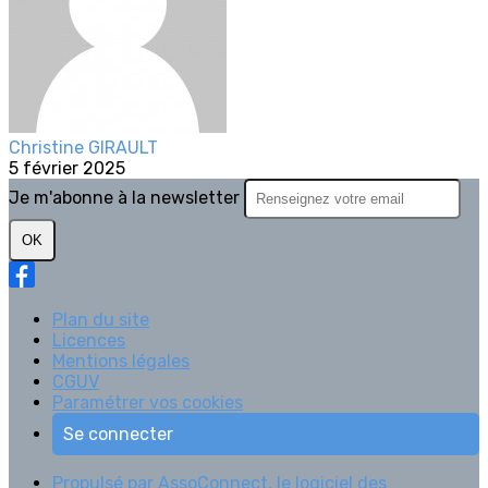
Christine GIRAULT
5 février 2025
Je m'abonne à la newsletter
OK
Plan du site
Licences
Mentions légales
CGUV
Paramétrer vos cookies
Se connecter
Propulsé par AssoConnect, le logiciel des