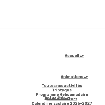
Accueil
▴
▾
Animations
▴
▾
Toutes nos activités
Triptyque
Programme Hebdomadaire
Actualités
▴
▾
Les Animateurs
Calendrier scolaire 2026-2027