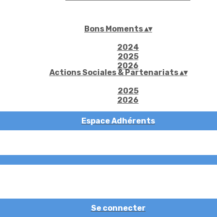
Bons Moments
▴
▾
2024
2025
2026
Actions Sociales & Partenariats
▴
▾
2025
2026
Espace Adhérents
Se connecter