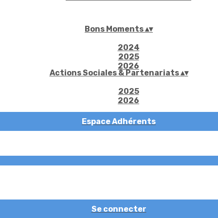
Bons Moments
▴
▾
2024
2025
2026
Actions Sociales & Partenariats
▴
▾
2025
2026
Espace Adhérents
Se connecter