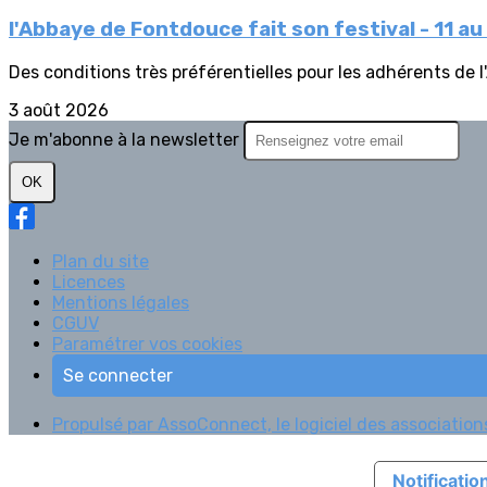
l'Abbaye de Fontdouce fait son festival - 11 au
Des conditions très préférentielles pour les adhérents de l'A
3 août 2026
Je m'abonne à la newsletter
OK
Plan du site
Licences
Mentions légales
CGUV
Paramétrer vos cookies
Se connecter
Propulsé par AssoConnect, le logiciel des association
Notification