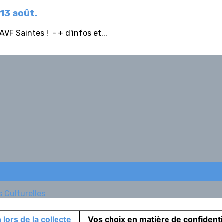
 13 août.
VF Saintes ! - + d'infos et...
s Culturelles
 lors de la collecte
Vos choix en matière de confidenti