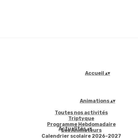
Accueil
▴
▾
Animations
▴
▾
Toutes nos activités
Triptyque
Programme Hebdomadaire
Actualités
▴
▾
Les Animateurs
Calendrier scolaire 2026-2027