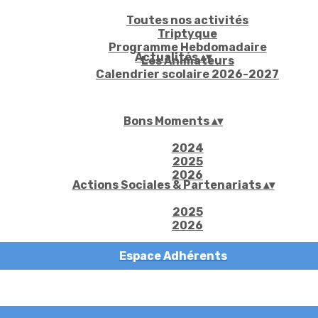
Toutes nos activités
Triptyque
Programme Hebdomadaire
Actualités
▴
▾
Les Animateurs
Calendrier scolaire 2026-2027
Bons Moments
▴
▾
2024
2025
2026
Actions Sociales & Partenariats
▴
▾
2025
2026
Espace Adhérents