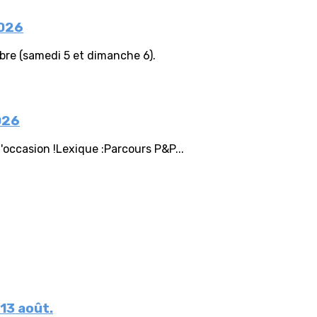
2026
re (samedi 5 et dimanche 6).
026
l'occasion !Lexique :Parcours P&P...
 13 août.