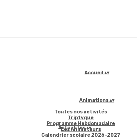
Accueil
▴
▾
Animations
▴
▾
Toutes nos activités
Triptyque
Programme Hebdomadaire
Actualités
▴
▾
Les Animateurs
Calendrier scolaire 2026-2027