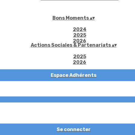
Bons Moments
▴
▾
2024
2025
2026
Actions Sociales & Partenariats
▴
▾
2025
2026
Espace Adhérents
Se connecter